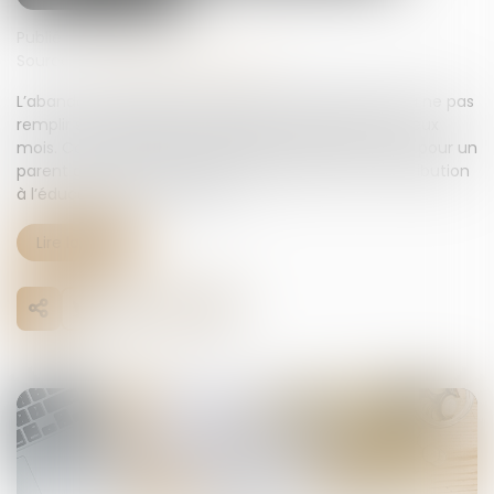
Publié le :
14/02/2024
Source :
www.lemag-juridique.com
L’abandon de famille constitue un délit consistant à ne pas
remplir ses obligations familiales pendant plus de deux
mois. Constitue le délit d’abandon de famille, le fait pour un
parent de ne pas procéder au paiement de la contribution
à l’éducation de son enfant...
Lire la suite
04