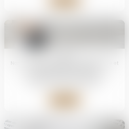
Lire la suite
14
févr.
Non-paiement de la pension alimentaire et
délit d’abandon de famille
Droit de la famille, des personnes et de leur
patrimoine
/
Divorce et séparation
Lire la suite