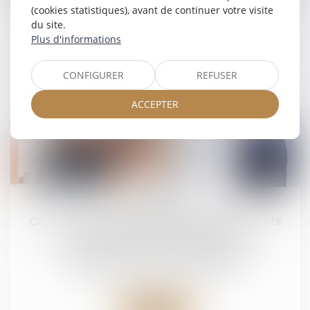
(cookies statistiques), avant de continuer votre visite
Droit de la famille, des personnes et de leur
du site.
patrimoine
/
Divorce et séparation
Plus d'informations
Lire la suite
CONFIGURER
REFUSER
ACCEPTER
10
avr.
CEDH : la question de la garde des enfants
issus d'unions internationales
Droit de la famille, des personnes et de leur
patrimoine
/
Divorce et séparation