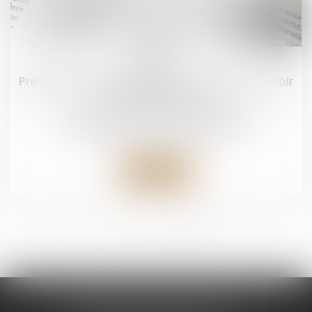
06
févr.
Prestation compensatoire : ce qu'il faut savoir
en cas de divorce
Droit de la famille, des personnes et de leur
patrimoine
/
Divorce et séparation
Lire la suite
<<
<
1
2
3
4
>
>>
CABINET CHAPEL AVOCAT