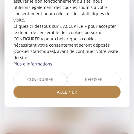
assurer le bon fonctionnement du site, nous
Lire la suite
utilisons également des cookies soumis à votre
consentement pour collecter des statistiques de
visite.
Cliquez ci-dessous sur « ACCEPTER » pour accepter
le dépôt de l'ensemble des cookies ou sur «
CONFIGURER » pour choisir quels cookies
nécessitant votre consentement seront déposés
04
(cookies statistiques), avant de continuer votre visite
juil.
du site.
Plus d'informations
Succession entre frères et soeurs vivant
ensemble : pas d'exonération pour le
collatéral pacsé
CONFIGURER
REFUSER
Droit de la famille, des personnes et de leur
ACCEPTER
patrimoine
/
Patrimoine et succession
Lire la suite