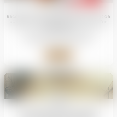
23
juin
Récompense due à la communauté : point de
départ des intérêts en cas d’aliénation d’un
bien propre
Droit de la famille, des personnes et de leur
patrimoine
/
Divorce et séparation
Lire la suite
19
juin
Art et héritage : les œuvres du défunt