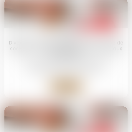
01
juil.
Divorce et entreprise exploitée sous forme de
société : comment évaluer les droits sociaux
d’un époux ?
Droit de la famille, des personnes et de leur
patrimoine
/
Divorce et séparation
Lire la suite