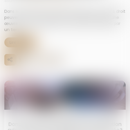
Source :
www.lemag-juridique.com
Dans le cadre d’une succession, les héritiers ou ayants droit
peuvent exercer une action en revendication lorsqu’une
œuvre ou un bien appartenant au défunt est détenu par
un tiers...
Lire la suite
11
juil.
Donation: quelle est cette nouvelle obligation