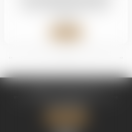
peuvent-elles être revendiquées ?
Droit de la famille, des personnes et de leur
patrimoine
Lire la suite
...
...
<<
<
2
3
4
5
6
7
8
>
>>
CABINET CHAPEL AVOCAT
Immeuble Magic 1 ZAC de Houelbourg 3 Voie Verte
97122 BAIE MAHAULT
Tél :
05 90 30 01 65
Nous localiser