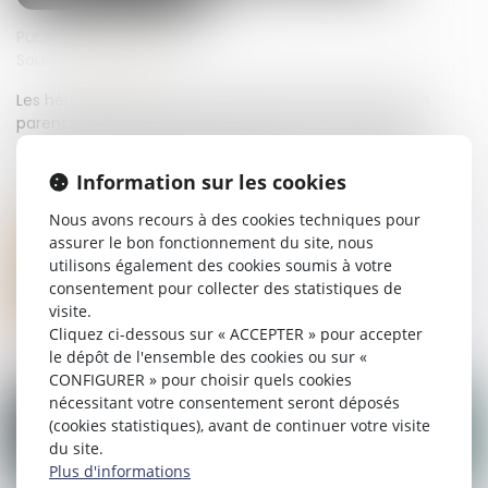
Publié le :
25/01/2024
Source :
www.efl.fr
Les héritières oubliées de la succession de leur lointain
parent justifient de leur appartenance à sa branche
maternelle par la production de leur acte de naissance
respectif sur lequel figure la mention de leur légitimation
Information sur les cookies
par le mariage de leurs père et mère...
Nous avons recours à des cookies techniques pour
Lire la suite
assurer le bon fonctionnement du site, nous
utilisons également des cookies soumis à votre
consentement pour collecter des statistiques de
visite.
Cliquez ci-dessous sur « ACCEPTER » pour accepter
le dépôt de l'ensemble des cookies ou sur «
CONFIGURER » pour choisir quels cookies
nécessitant votre consentement seront déposés
(cookies statistiques), avant de continuer votre visite
du site.
Plus d'informations
31