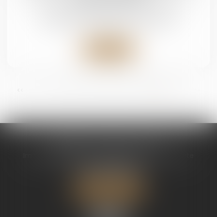
Droit de la famille, des personnes et de leur
patrimoine
/
Patrimoine et succession
Lire la suite
...
<<
<
12
13
14
15
16
17
18
>
>>
CABINET CHAPEL AVOCAT
Immeuble Magic 1 ZAC de Houelbourg 3 Voie Verte
97122 BAIE MAHAULT
Tél :
05 90 30 01 65
Nous localiser