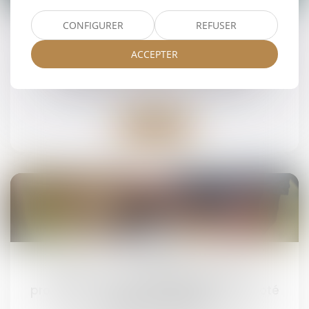
janv.
CONFIGURER
REFUSER
Gratification du conjoint survivant et
modalités d’imputation des libéralités
ACCEPTER
Droit de la famille, des personnes et de leur
patrimoine
/
Patrimoine et succession
Lire la suite
25
janv.
Enfant né hors mariage légitimé : la
production de l’acte de naissance annoté
suffit pour hériter