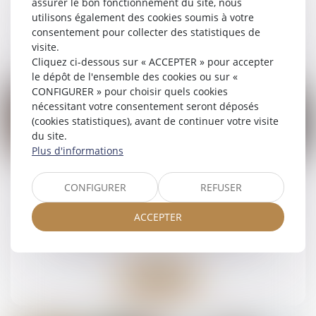
assurer le bon fonctionnement du site, nous
utilisons également des cookies soumis à votre
consentement pour collecter des statistiques de
Lire la suite
visite.
Cliquez ci-dessous sur « ACCEPTER » pour accepter
le dépôt de l'ensemble des cookies ou sur «
CONFIGURER » pour choisir quels cookies
nécessitant votre consentement seront déposés
(cookies statistiques), avant de continuer votre visite
du site.
09
Plus d'informations
mai
Calcul des droits de succession : à qui la
CONFIGURER
REFUSER
dette ?
ACCEPTER
Droit de la famille, des personnes et de leur
patrimoine
/
Patrimoine et succession
Lire la suite