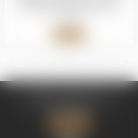
possible d’un bien commun en valeur
Droit de la famille, des personnes et de leur
patrimoine
Lire la suite
...
...
<<
<
4
5
6
7
8
9
10
>
>>
CABINET CHAPEL AVOCAT
Immeuble Magic 1 ZAC de Houelbourg 3 Voie Verte
97122 BAIE MAHAULT
Tél :
05 90 30 01 65
Nous localiser