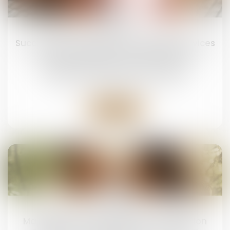
24
avr.
Successions vacantes : de nouveaux services
en ligne utiles pour les collectivités
Droit de la famille, des personnes et de leur
patrimoine
/
Patrimoine et succession
Lire la suite
22
avr.
Mariage sous communauté : confiscation