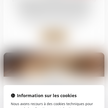
Exequatur et autorité de chose jugée : la
dissimulation d’une prestation
compensatoire constitue une fraude
Droit de la famille, des personnes et de leur
patrimoine
/
Divorce et séparation
Lire la suite
14
mai
Bien grevé d’usufruit : comment se déroule
l’attribution préférentielle ?
Information sur les cookies
Droit de la famille, des personnes et de leur
Nous avons recours à des cookies techniques pour
patrimoine