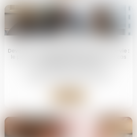
30
avr.
Devoir de conseil du notaire et assurance-vie :
le point sur l'obligation d'information en cas
de partage successoral
Droit de la famille, des personnes et de leur
patrimoine
/
Patrimoine et succession
Lire la suite