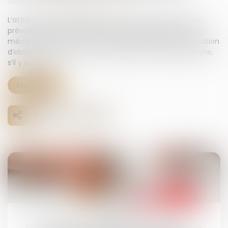
Source :
www.lemag-juridique.com
L’attribution préférentielle d’une entreprise agricole est
prévue par les articles 831 et suivants du Code civil. Ce
mécanisme permet à un héritier participant à l’exploitation
d’obtenir certains biens successoraux à charge de soulte,
s’il y a lieu...
Lire la suite
20
mai