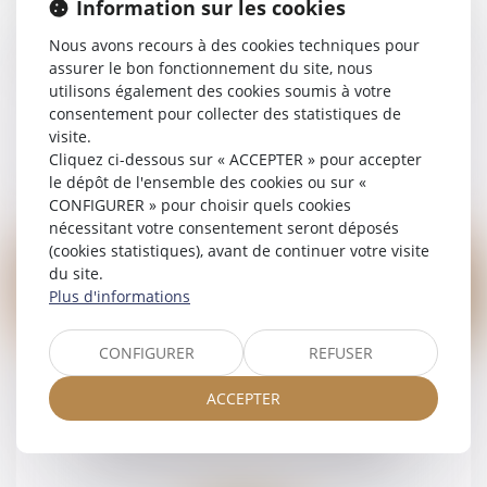
Information sur les cookies
personnelle soumise à la prescription
quinquennale de l'article 2224 du Code civil
Nous avons recours à des cookies techniques pour
assurer le bon fonctionnement du site, nous
Droit de la famille, des personnes et de leur
utilisons également des cookies soumis à votre
patrimoine
/
Patrimoine et succession
consentement pour collecter des statistiques de
visite.
Lire la suite
Cliquez ci-dessous sur « ACCEPTER » pour accepter
le dépôt de l'ensemble des cookies ou sur «
CONFIGURER » pour choisir quels cookies
nécessitant votre consentement seront déposés
(cookies statistiques), avant de continuer votre visite
du site.
Plus d'informations
31
CONFIGURER
REFUSER
oct.
Droits de succession: les avantages fiscaux
ACCEPTER
de l'assurance-vie en danger ?
Droit de la famille, des personnes et de leur
patrimoine
/
Patrimoine et succession