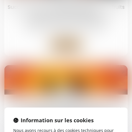
Successions et donations déguisées : les fruits
doivent aussi être rapportés
Droit de la famille, des personnes et de leur
patrimoine
/
Patrimoine et succession
Lire la suite
05
août
Mandataire spécial : un appel reste recevable
même après la fin du mandat
Information sur les cookies
Droit de la famille, des personnes et de leur
patrimoine
Nous avons recours à des cookies techniques pour