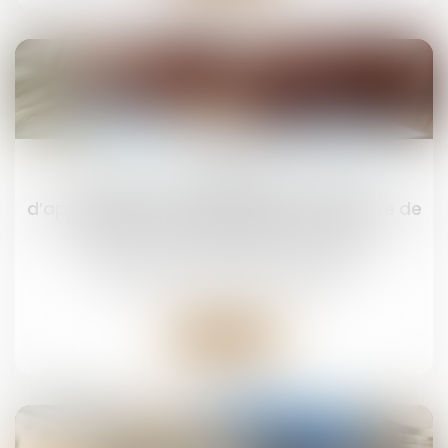
28
juil.
Prestation compensatoire : la date
d’appréciation doit correspondre à la date de
l’arrêt en cas d’appel sur le divorce
Droit de la famille, des personnes et de leur
patrimoine
/
Divorce et séparation
Lire la suite