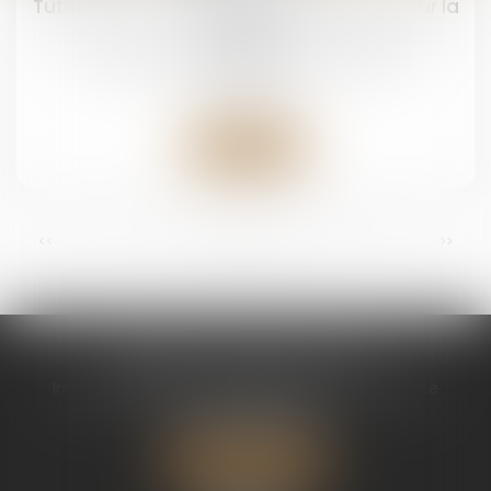
Tutelle et conflit familial : quelle place pour la
famille ?
Droit de la famille, des personnes et de leur
patrimoine
Lire la suite
...
<<
<
1
2
3
4
5
6
7
>
>>
CABINET CHAPEL AVOCAT
Immeuble Magic 1 ZAC de Houelbourg 3 Voie Verte
97122 BAIE MAHAULT
Tél :
05 90 30 01 65
Nous localiser