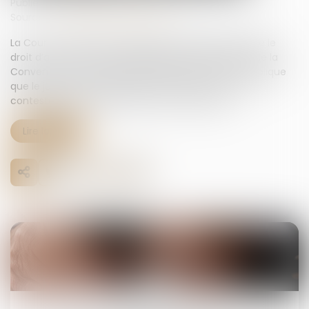
Publié le :
05/08/2025
Source :
www.lemag-juridique.com
La Cour de cassation a rappelé le 2 juillet dernier que le
droit d’accès à un tribunal, garanti par l’article 6 §1 de la
Convention européenne des droits de l’homme, implique
que le juge du fond examine effectivement toute
contestation d’un justiciable, même protégé...
Lire la suite
08
août