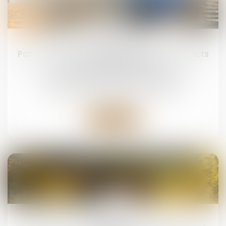
24
juil.
Pas de donation-partage sans lots distincts
pour chaque donataire
Droit de la famille, des personnes et de leur
patrimoine
/
Patrimoine et succession
Lire la suite
16
juil.