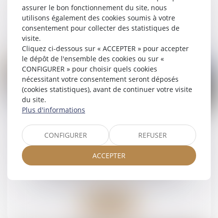
assurer le bon fonctionnement du site, nous
utilisons également des cookies soumis à votre
Lire la suite
consentement pour collecter des statistiques de
visite.
Cliquez ci-dessous sur « ACCEPTER » pour accepter
le dépôt de l'ensemble des cookies ou sur «
CONFIGURER » pour choisir quels cookies
nécessitant votre consentement seront déposés
(cookies statistiques), avant de continuer votre visite
du site.
01
Plus d'informations
août
Prescription et indemnité d’occupation :
CONFIGURER
REFUSER
précision de la Cour de cassation sur la
période à prendre en compte
ACCEPTER
Droit de la famille, des personnes et de leur
patrimoine
/
Patrimoine et succession
Lire la suite