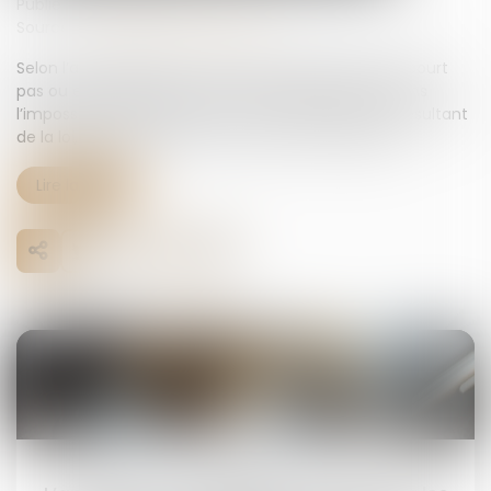
Publié le :
23/09/2025
Source :
www.lemag-juridique.com
Selon l’article 2234 du Code civil, la prescription ne court
pas ou est suspendue contre celui qui se trouve dans
l’impossibilité d’agir par suite d’un empêchement résultant
de la loi, d’une convention ou de la force majeure...
Lire la suite
16
juin