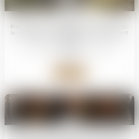
23
sept.
Prescription d’une créance entre concubins :
le concubinage n’est pas un empêchement
d’agir
Droit de la famille, des personnes et de leur
patrimoine
Lire la suite
19
sept.