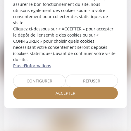
Droit de la famille, des personnes et de leur
assurer le bon fonctionnement du site, nous
patrimoine
utilisons également des cookies soumis à votre
consentement pour collecter des statistiques de
visite.
Lire la suite
Cliquez ci-dessous sur « ACCEPTER » pour accepter
le dépôt de l'ensemble des cookies ou sur «
CONFIGURER » pour choisir quels cookies
nécessitant votre consentement seront déposés
(cookies statistiques), avant de continuer votre visite
du site.
Plus d'informations
21
mai
CONFIGURER
REFUSER
Succession : qu'est-ce que l'indivision ?
ACCEPTER
Droit de la famille, des personnes et de leur
patrimoine
/
Patrimoine et succession
Lire la suite