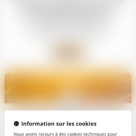
L’annulation du mariage pour erreur sur les
qualités essentielles de son épouse se
prescrit en cinq ans à compter de la
célébration du mariage
Droit de la famille, des personnes et de leur
patrimoine
/
Divorce et séparation
Lire la suite
08
juin
Le parent ayant assumé seul les charges
Information sur les cookies
peut obtenir une contribution rétroactive sans
détailler chaque dépense !
Nous avons recours à des cookies techniques pour