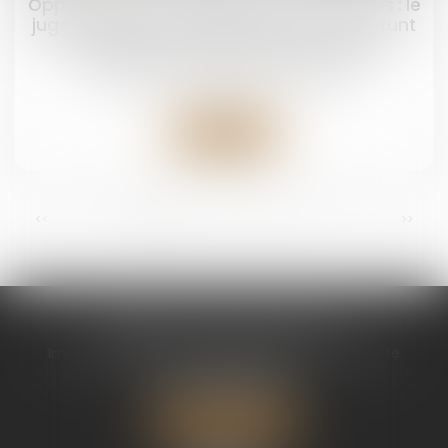
Opposition entre héritiers sur les obsèques : le
juge privilégie la volonté exprimée du défunt
Droit de la famille, des personnes et de leur
patrimoine
/
Patrimoine et succession
Lire la suite
...
<<
<
1
2
3
4
5
6
7
>
>>
CABINET CHAPEL AVOCAT
Immeuble Magic 1 ZAC de Houelbourg 3 Voie Verte
97122 BAIE MAHAULT
Tél :
05 90 30 01 65
Nous localiser