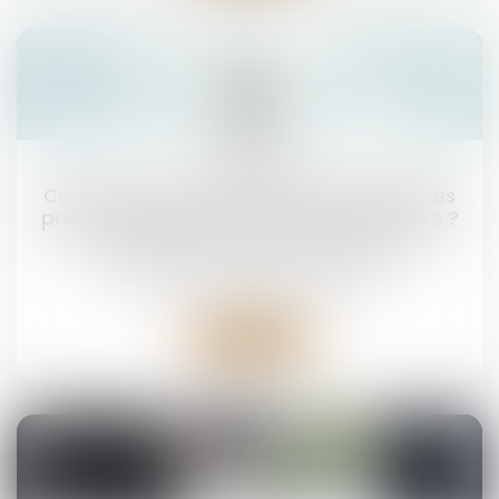
25
sept.
Comment s'exerce l'autorité parentale des
parents séparés lors de la rentrée scolaire ?
Droit de la famille, des personnes et de leur
patrimoine
/
Divorce et séparation
Lire la suite