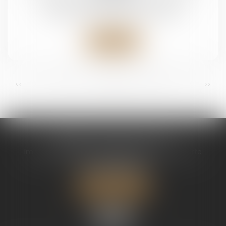
Droit de la famille, des personnes et de leur
patrimoine
/
Patrimoine et succession
Lire la suite
...
...
<<
<
10
11
12
13
14
15
16
>
>>
CABINET CHAPEL AVOCAT
Immeuble Magic 1 ZAC de Houelbourg 3 Voie Verte
97122 BAIE MAHAULT
Tél :
05 90 30 01 65
Nous localiser