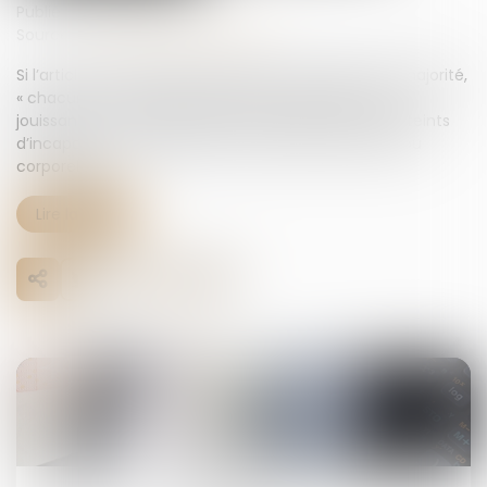
Publié le :
19/09/2024
Source :
www.lemag-juridique.com
Si l’article 414 du Code civil prévoit qu’à l’âge de la majorité,
« chacun est capable d'exercer les droits dont il a la
jouissance », il arrive que certains majeurs soient atteints
d’incapacité au regard de leurs facultés mentales ou
corporelles...
Lire la suite
10
oct.