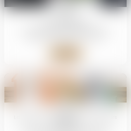
25
sept.
Contrat obsèques
Droit de la famille, des personnes et de leur
patrimoine
/
Patrimoine et succession
Lire la suite
19
sept.
La protection du patrimoine des majeurs
protégés