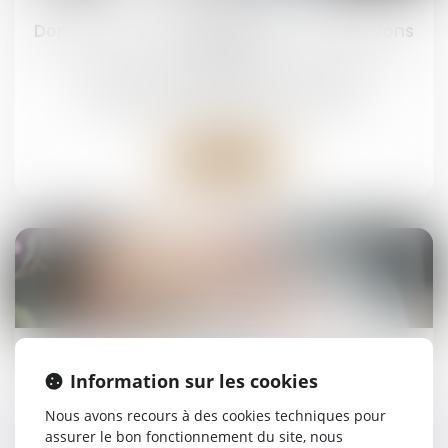
Donation avec quasi-usufruit : les précisions
du fisc
Droit de la famille, des personnes et de leur
patrimoine
/
Patrimoine et succession
Lire la suite
03
oct.
Réforme des droits de succession : ce que
Information sur les cookies
propose la Cour des comptes
Nous avons recours à des cookies techniques pour
Droit de la famille, des personnes et de leur
assurer le bon fonctionnement du site, nous