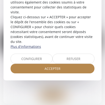
patrimoine
/
Patrimoine et succession
utilisons également des cookies soumis à votre
consentement pour collecter des statistiques de
visite.
Lire la suite
Cliquez ci-dessous sur « ACCEPTER » pour accepter
le dépôt de l'ensemble des cookies ou sur «
CONFIGURER » pour choisir quels cookies
nécessitant votre consentement seront déposés
(cookies statistiques), avant de continuer votre visite
du site.
Plus d'informations
01
oct.
CONFIGURER
REFUSER
Un partenaire de Pacs peut-il abandonner le
ACCEPTER
domicile « conjugal » ?
Droit de la famille, des personnes et de leur
patrimoine
/
Divorce et séparation
Lire la suite