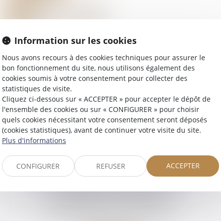
Information sur les cookies
Nous avons recours à des cookies techniques pour assurer le
bon fonctionnement du site, nous utilisons également des
cookies soumis à votre consentement pour collecter des
statistiques de visite.
Cliquez ci-dessous sur « ACCEPTER » pour accepter le dépôt de
l'ensemble des cookies ou sur « CONFIGURER » pour choisir
quels cookies nécessitant votre consentement seront déposés
(cookies statistiques), avant de continuer votre visite du site.
Plus d'informations
28
févr.
ACCEPTER
CONFIGURER
REFUSER
Valeur du nouveau bien subrogé au
bien aliéné et atteinte au droit de
propriété : QPC rejetée
Droit de la famille, des personnes et de leur
patrimoine
/
Patrimoine et succession