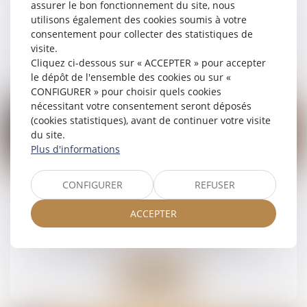
assurer le bon fonctionnement du site, nous
patrimoine
utilisons également des cookies soumis à votre
consentement pour collecter des statistiques de
visite.
Lire la suite
Cliquez ci-dessous sur « ACCEPTER » pour accepter
le dépôt de l'ensemble des cookies ou sur «
CONFIGURER » pour choisir quels cookies
nécessitant votre consentement seront déposés
(cookies statistiques), avant de continuer votre visite
du site.
Plus d'informations
21
mai
CONFIGURER
REFUSER
Succession : qu'est-ce que l'indivision ?
ACCEPTER
Droit de la famille, des personnes et de leur
patrimoine
/
Patrimoine et succession
Lire la suite