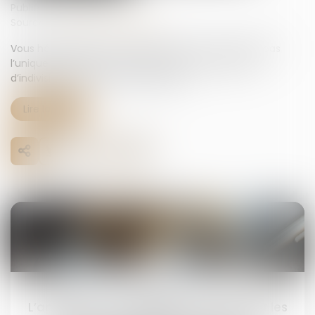
Publié le :
21/05/2026
Source :
www.economie.gouv.fr
Vous héritez d’une succession mais vous n’en êtes pas
l’unique bénéficiaire ? Vous êtes alors en situation
d’indivision avec les autres héritiers...
Lire la suite
16
juin
L’annulation du mariage pour erreur sur les