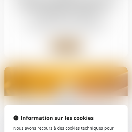
qualités essentielles de son épouse se
prescrit en cinq ans à compter de la
célébration du mariage
Droit de la famille, des personnes et de leur
patrimoine
/
Divorce et séparation
Lire la suite
08
juin
Le parent ayant assumé seul les charges
peut obtenir une contribution rétroactive sans
Information sur les cookies
détailler chaque dépense !
Nous avons recours à des cookies techniques pour
Droit de la famille, des personnes et de leur