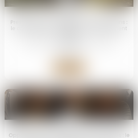
23
sept.
Prescription d’une créance entre concubins :
le concubinage n’est pas un empêchement
d’agir
Droit de la famille, des personnes et de leur
patrimoine
Lire la suite
19
sept.
Opposition entre héritiers sur les obsèques : le