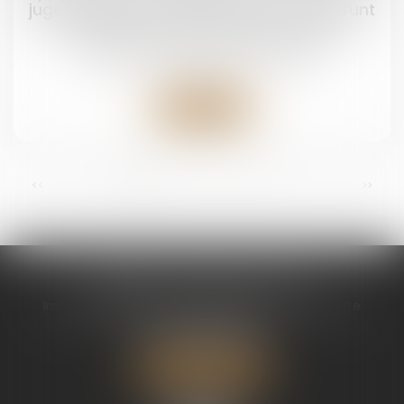
juge privilégie la volonté exprimée du défunt
Droit de la famille, des personnes et de leur
patrimoine
/
Patrimoine et succession
Lire la suite
...
<<
<
1
2
3
4
5
6
7
>
>>
CABINET CHAPEL AVOCAT
Immeuble Magic 1 ZAC de Houelbourg 3 Voie Verte
97122 BAIE MAHAULT
Tél :
05 90 30 01 65
Nous localiser