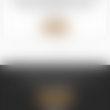
le décompte des délais de procédure !
Droit de la famille, des personnes et de leur
patrimoine
Lire la suite
<<
<
1
2
3
4
>
>>
CABINET CHAPEL AVOCAT
Immeuble Magic 1 ZAC de Houelbourg 3 Voie Verte
97122 BAIE MAHAULT
Tél :
05 90 30 01 65
Nous localiser