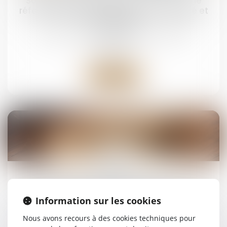
Solidarité fiscale entre ex-conjoints : une
réforme appliquée avec rigueur, rapidité et
humanité
Droit de la famille, des personnes et de leur
patrimoine
Lire la suite
14
mai
Bien grevé d’usufruit : comment se déroule
l’attribution préférentielle ?
Information sur les cookies
Droit de la famille, des personnes et de leur
Nous avons recours à des cookies techniques pour
patrimoine