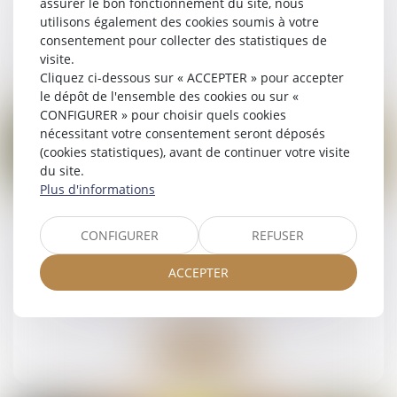
assurer le bon fonctionnement du site, nous
utilisons également des cookies soumis à votre
consentement pour collecter des statistiques de
Lire la suite
visite.
Cliquez ci-dessous sur « ACCEPTER » pour accepter
le dépôt de l'ensemble des cookies ou sur «
CONFIGURER » pour choisir quels cookies
nécessitant votre consentement seront déposés
(cookies statistiques), avant de continuer votre visite
du site.
22
Plus d'informations
avr.
Mariage sous communauté : confiscation
CONFIGURER
REFUSER
possible d’un bien commun en valeur
ACCEPTER
Droit de la famille, des personnes et de leur
patrimoine
Lire la suite