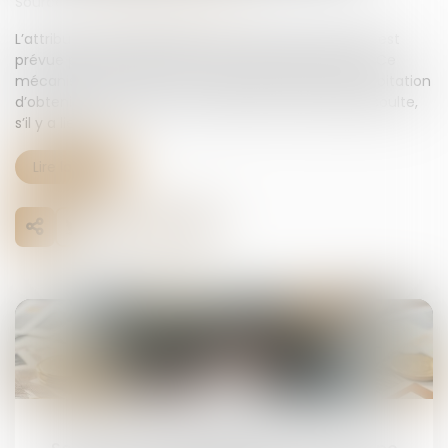
Source :
www.lemag-juridique.com
L’attribution préférentielle d’une entreprise agricole est
prévue par les articles 831 et suivants du Code civil. Ce
mécanisme permet à un héritier participant à l’exploitation
d’obtenir certains biens successoraux à charge de soulte,
s’il y a lieu...
Lire la suite
17
juin