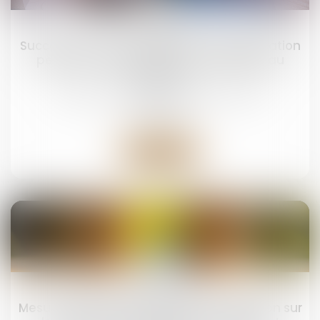
20
mars
Succession et quasi-usufruit : l’administration
peut-elle rectifier une dette déclarée au
passif ?
Droit de la famille, des personnes et de leur
patrimoine
Lire la suite
11
mars
Mesure de placement provisoire : précision sur