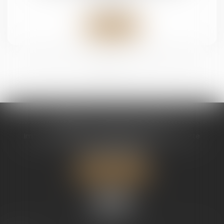
Lire la suite
<<
<
1
2
3
4
>
>>
CABINET CHAPEL AVOCAT
Immeuble Magic 1 ZAC de Houelbourg 3 Voie Verte
97122 BAIE MAHAULT
Tél :
05 90 30 01 65
Nous localiser