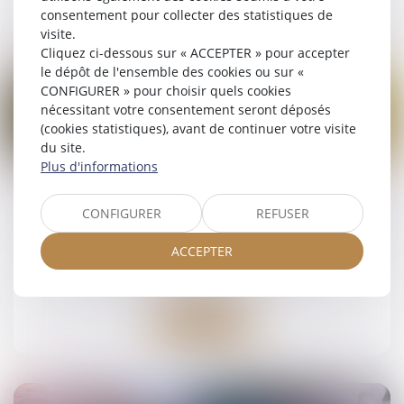
Lire la suite
consentement pour collecter des statistiques de
visite.
Cliquez ci-dessous sur « ACCEPTER » pour accepter
le dépôt de l'ensemble des cookies ou sur «
CONFIGURER » pour choisir quels cookies
nécessitant votre consentement seront déposés
(cookies statistiques), avant de continuer votre visite
du site.
16
Plus d'informations
juil.
Tutelle et conflit familial : quelle place pour la
CONFIGURER
REFUSER
famille ?
Droit de la famille, des personnes et de leur
ACCEPTER
patrimoine
Lire la suite