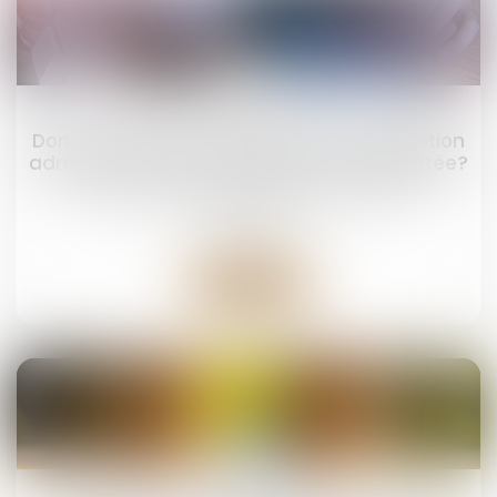
11
juil.
Donation: quelle est cette nouvelle obligation
administrative qui a finalement été reportée?
Droit de la famille, des personnes et de leur
patrimoine
Lire la suite
07
juil.