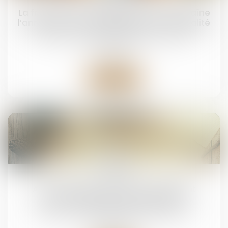
La fraude à la communauté de vie entraîne
l’annulation de la déclaration de nationalité
Droit de la famille, des personnes et de leur
patrimoine
Lire la suite
19
juin
Art et héritage : les œuvres du défunt
peuvent-elles être revendiquées ?
Droit de la famille, des personnes et de leur
patrimoine