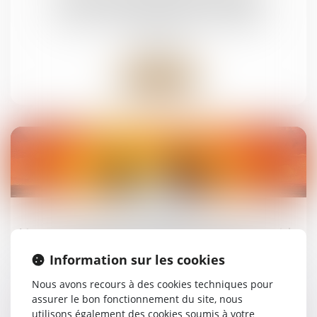
remboursement des frais engagés
Droit de la famille, des personnes et de leur
patrimoine
Lire la suite
05
août
Mandataire spécial : un appel reste recevable
même après la fin du mandat
Information sur les cookies
Droit de la famille, des personnes et de leur
patrimoine
Nous avons recours à des cookies techniques pour
assurer le bon fonctionnement du site, nous
utilisons également des cookies soumis à votre