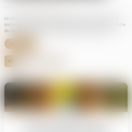
Publié le :
11/07/2025
Source :
www.notretemps.com
La déclaration papier des dons manuels et des dons de
sommes d'argent reste autorisée en France. La date limite
du 1er juillet 2025 n'est finalement plus d'actualité...
Lire la suite
19
août
Pas de retour de l’enfant, pas de