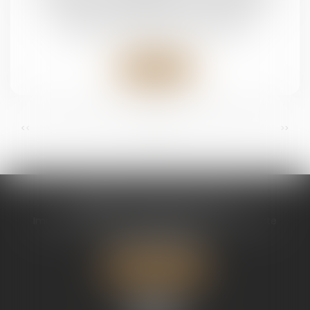
Droit de la famille, des personnes et de leur
patrimoine
/
Patrimoine et succession
Lire la suite
...
...
<<
<
2
3
4
5
6
7
8
>
>>
CABINET CHAPEL AVOCAT
Immeuble Magic 1 ZAC de Houelbourg 3 Voie Verte
97122 BAIE MAHAULT
Tél :
05 90 30 01 65
Nous localiser