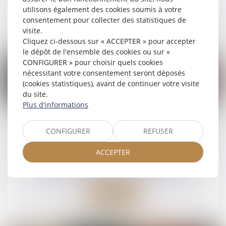
utilisons également des cookies soumis à votre
Lire la suite
consentement pour collecter des statistiques de
visite.
Cliquez ci-dessous sur « ACCEPTER » pour accepter
le dépôt de l'ensemble des cookies ou sur «
CONFIGURER » pour choisir quels cookies
nécessitant votre consentement seront déposés
(cookies statistiques), avant de continuer votre visite
du site.
21
Plus d'informations
févr.
Indivision et licitation : rappel de la nécessité
CONFIGURER
REFUSER
d’un partage impossible en nature
ACCEPTER
Droit de la famille, des personnes et de leur
patrimoine
/
Patrimoine et succession
Lire la suite