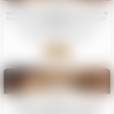
févr.
Indivision successorale et démembrement : la
Cour de cassation tranche en faveur des nus-
propriétaires
Droit de la famille, des personnes et de leur
patrimoine
/
Patrimoine et succession
Lire la suite
31
janv.
Testament international : les limites du
recours à un interprète non assermenté