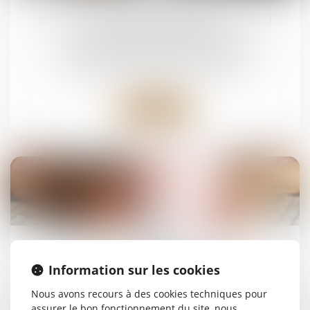
Servitude et donation-partage : quand
l’indivision ne suffit pas !
Droit de la famille, des personnes et de leur
patrimoine
/
Patrimoine et succession
Lire la suite
28
févr.
Pension de réversion en 2025.
Information sur les cookies
Droit de la famille, des personnes et de leur
Nous avons recours à des cookies techniques pour
patrimoine
/
Patrimoine et succession
assurer le bon fonctionnement du site, nous