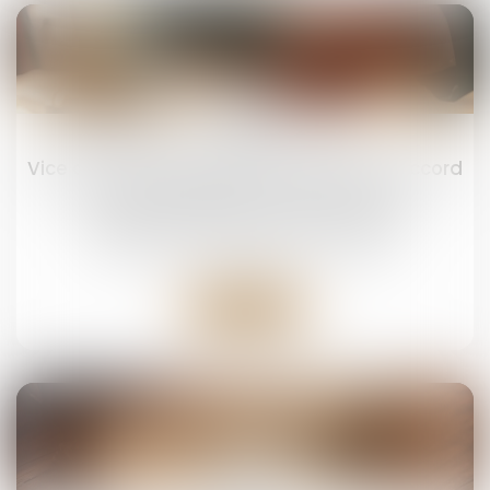
20
févr.
Vice du consentement et succession : l’accord
transactionnel peut-il être annulé ?
Droit de la famille, des personnes et de leur
patrimoine
/
Patrimoine et succession
Lire la suite
06