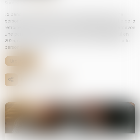
Source :
www.legifiscal.fr
La pension de réversion est la somme perçue, par une
personne veuve. Ce montant correspond à une partie de la
retraite de son époux ou de son épouse décédée. Percevoir
une pension de réversion servie par le régime général en
2025, répond à un critère de ressources annuelles pour la
personne survivante...
Lire la suite
14
mars