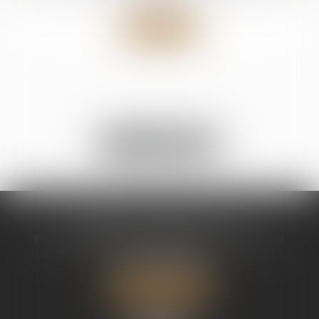
Droit de la famille, des personnes et de le
patrimoine
/
Divorce et séparation
Lire la suite
Voir toutes les actus
CABINET CHAPEL AVOCAT
Immeuble Magic 1 ZAC de Houelbourg 3 Voie Verte
97122 BAIE MAHAULT
Tél :
05 90 30 01 65
Nous localiser