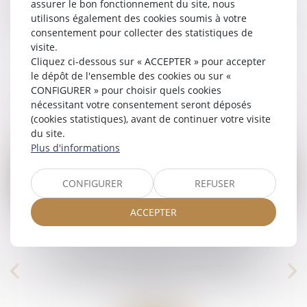
assurer le bon fonctionnement du site, nous
Nos compétences en la matière sont larges, n'hésitez pas
utilisons également des cookies soumis à votre
à
nous contacter.
consentement pour collecter des statistiques de
visite.
Cliquez ci-dessous sur « ACCEPTER » pour accepter
le dépôt de l'ensemble des cookies ou sur «
CONFIGURER » pour choisir quels cookies
L'ACTU DU DROIT DE LA FAMILLE
nécessitant votre consentement seront déposés
(cookies statistiques), avant de continuer votre visite
du site.
Plus d'informations
CONFIGURER
REFUSER
16
ACCEPTER
juin
s autorisation
L’annulation du mariage pour erre
 parents
sur les qualités essentielles de so
épouse se prescrit en cinq ans à
nnes et de leur
compter de la célébration du mari