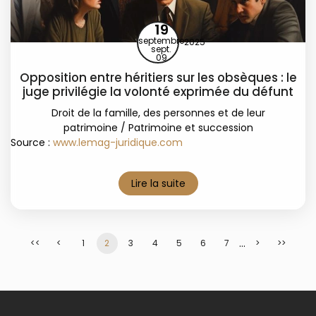
19
septembre
2025
sept.
09
Opposition entre héritiers sur les obsèques : le
juge privilégie la volonté exprimée du défunt
Droit de la famille, des personnes et de leur
patrimoine
/
Patrimoine et succession
Source :
www.lemag-juridique.com
Lire la suite
...
<<
<
1
2
3
4
5
6
7
>
>>