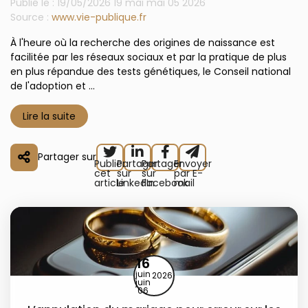
Publié le :
19/05/2026
19
mai
mai
05
2026
Source :
www.vie-publique.fr
À l'heure où la recherche des origines de naissance est
facilitée par les réseaux sociaux et par la pratique de plus
en plus répandue des tests génétiques, le Conseil national
de l'adoption et ...
Lire la suite
Partager sur
Publier
Partager
Partager
Envoyer
cet
sur
sur
par E-
article
LinkedIn
Facebook
mail
16
juin
2026
juin
06