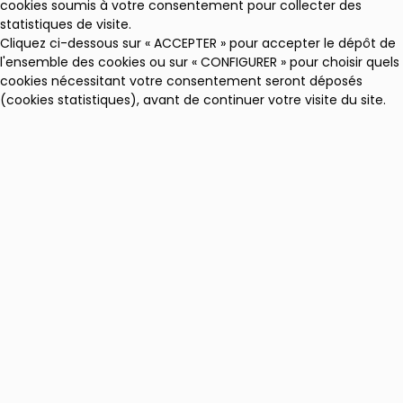
cookies soumis à votre consentement pour collecter des
statistiques de visite.
Cliquez ci-dessous sur « ACCEPTER » pour accepter le dépôt de
l'ensemble des cookies ou sur « CONFIGURER » pour choisir quels
cookies nécessitant votre consentement seront déposés
(cookies statistiques), avant de continuer votre visite du site.
Plus d'informations
CONFIGURER
REFUSER
ACCEPTER
Gestion des cookies
Les cookies sont des fichiers textes stockés par votre
navigateur et utilisés à des fins statistiques ou pour le
fonctionnement de certains modules d'identification par
exemple.
Ces fichiers ne sont pas dangereux pour votre périphérique et
ne sont pas utilisés pour collecter des données personnelles.
Le présent site utilise des cookies d'identification,
d'authentification ou de load-balancing ne nécessitant pas de
consentement préalable, et des cookies d'analyse de mesure
d'audience nécessitant votre consentement en application
des textes régissant la protection des données personnelles.
Vous pouvez configurer la mise en place de ces cookies en
utilisant les paramètres ci-dessous.